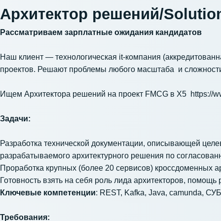
Архитектор решений/Solution
Рассматриваем зарплатные ожидания кандидатов
Наш клиент
— технологическая it-компания (аккредитован
проектов. Решают проблемы любого масштаба и сложности
Ищем Архитектора решений на проект FMCG в Х5
https://w
Задачи:
Разработка технической документации, описывающей целе
разрабатываемого архитектурного решения по согласован
Проработка крупных (более 20 сервисов) кроссдоменных ар
Готовность взять на себя роль лида архитекторов, помощь
Ключевые компетенции
: REST, Kafka, Java, camunda, СУ
Требования: