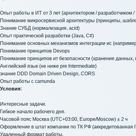
Опыт работы в ИТ от 3 лет (архитектором / разработчиком /
Понимание микросервисной архитектуры (принципы, шабл
Знание СУБД (нормализация, acid)
Опыт практической разработки (Java, C#)
Понимание основных механизмов интеграции ис (например
Понимание принципов Devops
Понимание принципов ит безопасности (хранение данных, 
Английский язык (не ниже рrе Intermediate)
знание DDD Domain Driven Design, CORS
Опыт работы с camunda
Условия:
Интересные задачи.
Гибкое начало рабочего дня.
Часовой пояс Москва (UTC+03:00, Europe/Moscow) ± 2 ч
Оформление в штат компании по ТК РФ (аккредитованная IT
Удаленный формат работы.