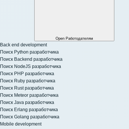
Open Работодателям
Back end development
Поиск Python разработчика
Поиск Backend разработчика
Поиск NodeJS разработчика
Поиск PHP разработчика
Поиск Ruby разработчика
Поиск Rust разработчика
Поиск Meteor разработчика
Поиск Java разработчика
Поиск Erlang разработчика
Поиск Golang разработчика
Mobile development