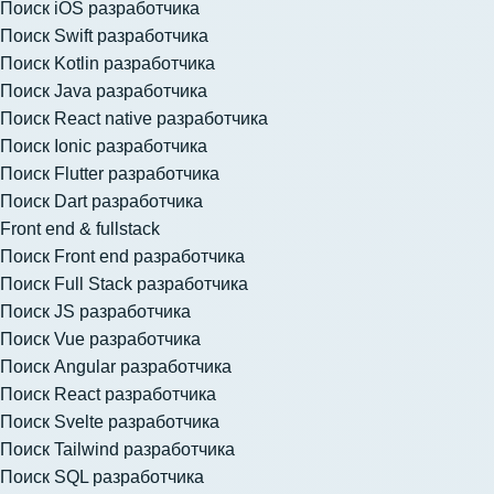
Поиск iOS разработчика
Поиск Swift разработчика
Поиск Kotlin разработчика
Поиск Java разработчика
Поиск React native разработчика
Поиск Ionic разработчика
Поиск Flutter разработчика
Поиск Dart разработчика
Front end & fullstack
Поиск Front end разработчика
Поиск Full Stack разработчика
Поиск JS разработчика
Поиск Vue разработчика
Поиск Angular разработчика
Поиск React разработчика
Поиск Svelte разработчика
Поиск Tailwind разработчика
Поиск SQL разработчика