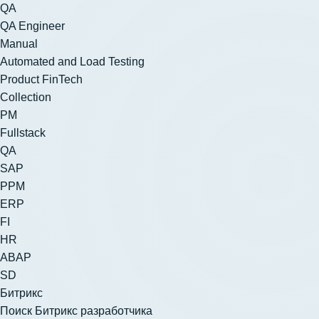
QA
QA Engineer
Manual
Automated and Load Testing
Product FinTech
Collection
PM
Fullstack
QA
SAP
PPM
ERP
FI
HR
ABAP
SD
Битрикс
Поиск Битрикс разработчика