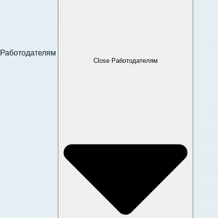
Работодателям
Close Работодателям