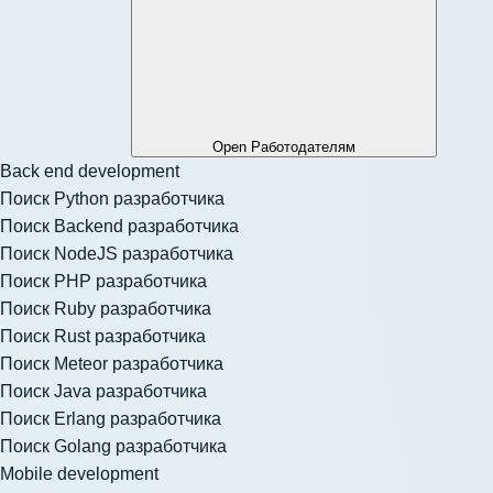
Open Работодателям
Back end development
Поиск Python разработчика
Поиск Backend разработчика
Поиск NodeJS разработчика
Поиск PHP разработчика
Поиск Ruby разработчика
Поиск Rust разработчика
Поиск Meteor разработчика
Поиск Java разработчика
Поиск Erlang разработчика
Поиск Golang разработчика
Mobile development