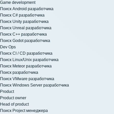
Game development
Поиск Android разработчика
Поиск C# разработчика
Поиск Unity разработчика
Поиск Unreal разработчика
Поиск C++ разработчика
Поиск Godot разработчика
Dev Ops
Поиск CI / CD разработчика
Поиск Linux/Unix разработчика
Поиск Meteor разработчика
Поиск разработчика
Поиск VMware разработчика
Поиск Windows Server разработчика
Product
Product owner
Head of product
Поиск Project менеджера