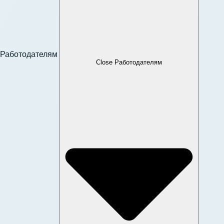
Работодателям
Close Работодателям