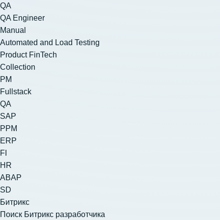
QA
QA Engineer
Manual
Automated and Load Testing
Product FinTech
Collection
PM
Fullstack
QA
SAP
PPM
ERP
FI
HR
ABAP
SD
Битрикс
Поиск Битрикс разработчика