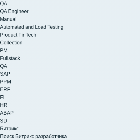
QA
QA Engineer
Manual
Automated and Load Testing
Product FinTech
Collection
PM
Fullstack
QA
SAP
PPM
ERP
FI
HR
ABAP
SD
Битрикс
Поиск Битрикс разработчика