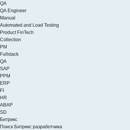
QA
QA Engineer
Manual
Automated and Load Testing
Product FinTech
Collection
PM
Fullstack
QA
SAP
PPM
ERP
FI
HR
ABAP
SD
Битрикс
Поиск Битрикс разработчика