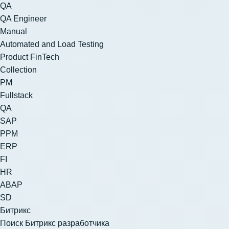
QA
QA Engineer
Manual
Automated and Load Testing
Product FinTech
Collection
PM
Fullstack
QA
SAP
PPM
ERP
FI
HR
ABAP
SD
Битрикс
Поиск Битрикс разработчика