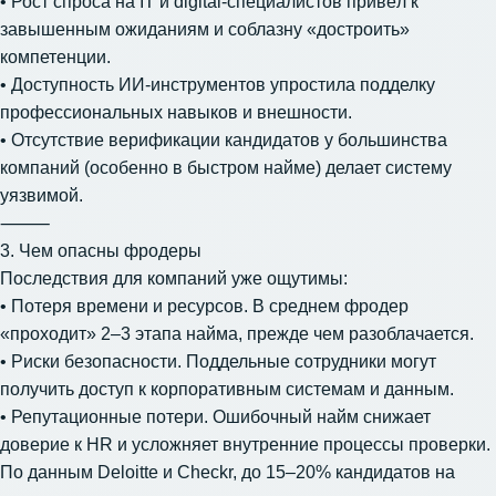
• Рост спроса на IT и digital-специалистов привёл к
завышенным ожиданиям и соблазну «достроить»
компетенции.
• Доступность ИИ-инструментов упростила подделку
профессиональных навыков и внешности.
• Отсутствие верификации кандидатов у большинства
компаний (особенно в быстром найме) делает систему
уязвимой.
⸻
3. Чем опасны фродеры
Последствия для компаний уже ощутимы:
• Потеря времени и ресурсов. В среднем фродер
«проходит» 2–3 этапа найма, прежде чем разоблачается.
• Риски безопасности. Поддельные сотрудники могут
получить доступ к корпоративным системам и данным.
• Репутационные потери. Ошибочный найм снижает
доверие к HR и усложняет внутренние процессы проверки.
По данным Deloitte и Checkr, до 15–20% кандидатов на