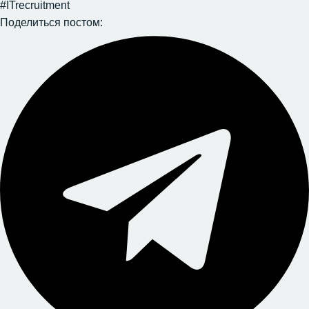
#ITrecruitment
Поделиться постом: