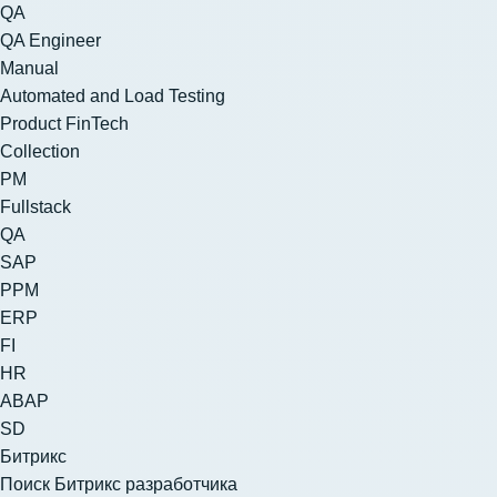
QA
QA Engineer
Manual
Automated and Load Testing
Product FinTech
Collection
PM
Fullstack
QA
SAP
PPM
ERP
FI
HR
ABAP
SD
Битрикс
Поиск Битрикс разработчика