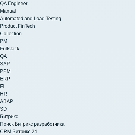
QA Engineer
Manual
Automated and Load Testing
Product FinTech
Collection
PM
Fullstack
QA
SAP
PPM
ERP
FI
HR
ABAP
SD
Битрикс
Поиск Битрикс разработчика
CRM Битрикс 24