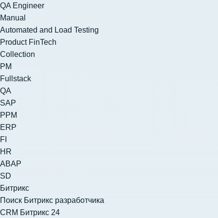
QA Engineer
Manual
Automated and Load Testing
Product FinTech
Collection
PM
Fullstack
QA
SAP
PPM
ERP
FI
HR
ABAP
SD
Битрикс
Поиск Битрикс разработчика
CRM Битрикс 24