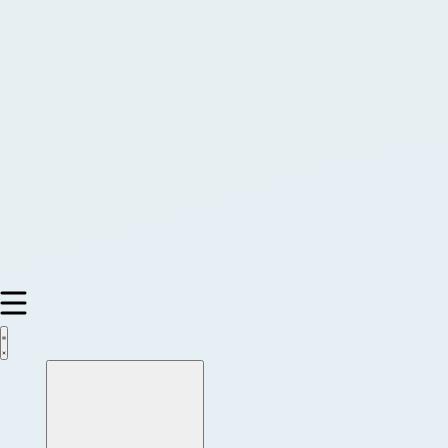
Перейти
к
содержимому