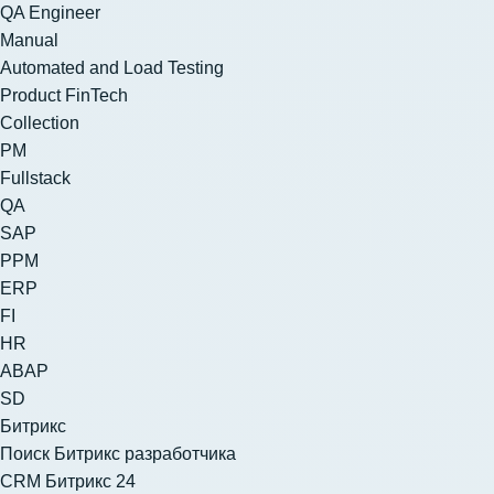
QA Engineer
Manual
Automated and Load Testing
Product FinTech
Collection
PM
Fullstack
QA
SAP
PPM
ERP
FI
HR
ABAP
SD
Битрикс
Поиск Битрикс разработчика
CRM Битрикс 24