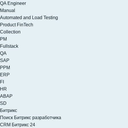
QA Engineer
Manual
Automated and Load Testing
Product FinTech
Collection
PM
Fullstack
QA
SAP
PPM
ERP
FI
HR
ABAP
SD
Битрикс
Поиск Битрикс разработчика
CRM Битрикс 24