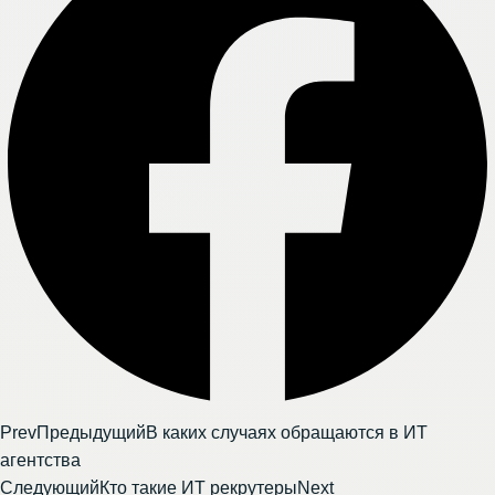
Prev
Предыдущий
В каких случаях обращаются в ИТ
агентства
Следующий
Кто такие ИТ рекрутеры
Next