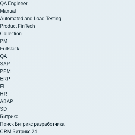
QA Engineer
Manual
Automated and Load Testing
Product FinTech
Collection
PM
Fullstack
QA
SAP
PPM
ERP
FI
HR
ABAP
SD
Битрикс
Поиск Битрикс разработчика
CRM Битрикс 24